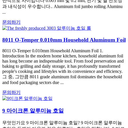
반적으로 사이입니다 0.005 mm 및 0.2 mm, 전기 및 열 전도성
과 내식성이 우수합니다.. Aluminum foil jumbo rolling Aluminu
...
문의하기
8011 O-Temper 0.010mm Household Aluminum Foil
8011 O-Temper 0.010mm Household Aluminum Foil 1.
Introduction In the modern home kitchen, household aluminum foil
has long become an indispensable tool. From food preservation and
baking to grilling and daily storage, it has profoundly transformed
people's cooking and lifestyles with its convenience and efficiency.
그 중, 그만큼 8011 grade aluminum foil dominates the household
and food packaging sectors due ...
문의하기
9 마이크론 알루미늄 호일
무엇인가요 9 마이크론 알루미늄 호일? 9 마이크론 알루미늄