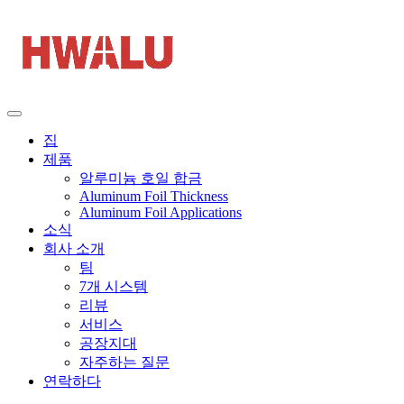
집
제품
알루미늄 호일 합금
Aluminum Foil Thickness
Aluminum Foil Applications
소식
회사 소개
팀
7개 시스템
리뷰
서비스
공장지대
자주하는 질문
연락하다