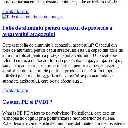
produse farmaceutice, substanțe chimice și alte articole sensibile. ...
Contactaţi-ne
Folie de aluminiu pentru capacul de protectie a
arzatorului aragazului
Care este folia de aluminiu a capacului arzatorului? Capacul din
folie de aluminiu pentru capul arzătorului este un capac din folie de
aluminiu folosit pentru a proteja capul arzătorului. Un arzător se
referă la o duză de flacără folosită pe o sobă cu gaz, aragaz cu gaz,
sau alte aparate cu gaz, care este folosit pentru a amesteca gazul și
aerul și pentru a-l aprinde pentru a produce o flacără. În timpul
utilizării pe termen lung, grăsimile și praful se pot acumula pe
suprafața arzătorului, care poate afecta qua ...
Contactaţi-ne
Ce sunt PE și PVDF?
What is PE PE refers to polyethylene (Polietilenă), care este un
termoplastic obţinut prin polimerizarea monomerilor de etilenă.
Polietilena are caracteristicile unei bune stabilitate chimice, rezistenta