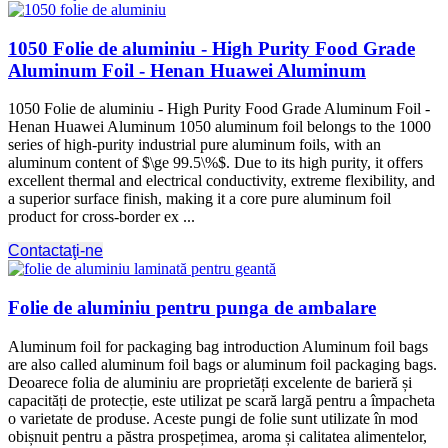
1050 Folie de aluminiu - High Purity Food Grade
Aluminum Foil - Henan Huawei Aluminum
1050 Folie de aluminiu - High Purity Food Grade Aluminum Foil -
Henan Huawei Aluminum 1050 aluminum foil belongs to the 1000
series of high-purity industrial pure aluminum foils, with an
aluminum content of $\ge 99.5\%$. Due to its high purity, it offers
excellent thermal and electrical conductivity, extreme flexibility, and
a superior surface finish, making it a core pure aluminum foil
product for cross-border ex ...
Contactaţi-ne
Folie de aluminiu pentru punga de ambalare
Aluminum foil for packaging bag introduction Aluminum foil bags
are also called aluminum foil bags or aluminum foil packaging bags.
Deoarece folia de aluminiu are proprietăți excelente de barieră și
capacități de protecție, este utilizat pe scară largă pentru a împacheta
o varietate de produse. Aceste pungi de folie sunt utilizate în mod
obișnuit pentru a păstra prospețimea, aroma și calitatea alimentelor,