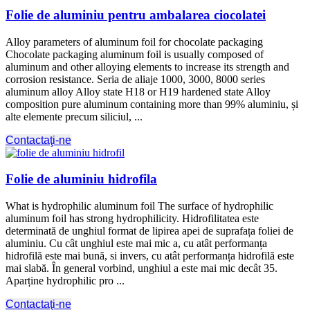
Folie de aluminiu pentru ambalarea ciocolatei
Alloy parameters of aluminum foil for chocolate packaging
Chocolate packaging aluminum foil is usually composed of
aluminum and other alloying elements to increase its strength and
corrosion resistance. Seria de aliaje 1000, 3000, 8000 series
aluminum alloy Alloy state H18 or H19 hardened state Alloy
composition pure aluminum containing more than 99% aluminiu, și
alte elemente precum siliciul, ...
Contactaţi-ne
Folie de aluminiu hidrofila
What is hydrophilic aluminum foil The surface of hydrophilic
aluminum foil has strong hydrophilicity. Hidrofilitatea este
determinată de unghiul format de lipirea apei de suprafața foliei de
aluminiu. Cu cât unghiul este mai mic a, cu atât performanța
hidrofilă este mai bună, si invers, cu atât performanța hidrofilă este
mai slabă. În general vorbind, unghiul a este mai mic decât 35.
Aparține hydrophilic pro ...
Contactaţi-ne