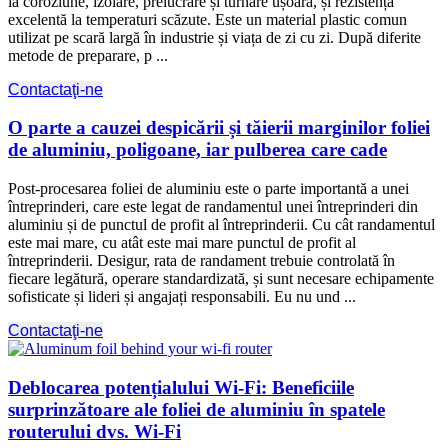
la coroziune, izolare, prelucrare și turnare ușoară, și rezistență
excelentă la temperaturi scăzute. Este un material plastic comun
utilizat pe scară largă în industrie și viața de zi cu zi. După diferite
metode de preparare, p ...
Contactaţi-ne
O parte a cauzei despicării și tăierii marginilor foliei
de aluminiu, poligoane, iar pulberea care cade
Post-procesarea foliei de aluminiu este o parte importantă a unei
întreprinderi, care este legat de randamentul unei întreprinderi din
aluminiu și de punctul de profit al întreprinderii. Cu cât randamentul
este mai mare, cu atât este mai mare punctul de profit al
întreprinderii. Desigur, rata de randament trebuie controlată în
fiecare legătură, operare standardizată, și sunt necesare echipamente
sofisticate și lideri și angajați responsabili. Eu nu und ...
Contactaţi-ne
Deblocarea potențialului Wi-Fi: Beneficiile
surprinzătoare ale foliei de aluminiu în spatele
routerului dvs. Wi-Fi