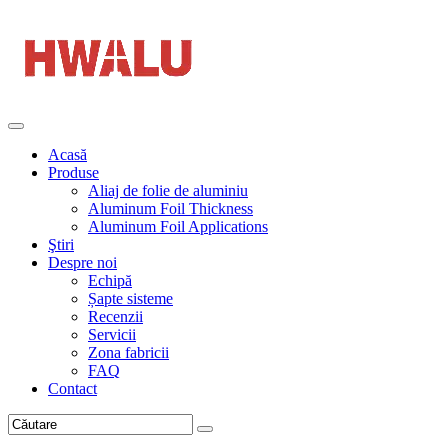
Acasă
Produse
Aliaj de folie de aluminiu
Aluminum Foil Thickness
Aluminum Foil Applications
Ştiri
Despre noi
Echipă
Șapte sisteme
Recenzii
Servicii
Zona fabricii
FAQ
Contact